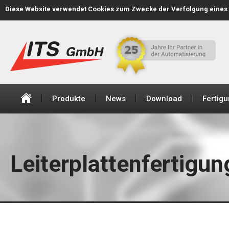
Diese Website verwendet Cookies zum Zwecke der Verfolgung eines 
+43 (1) 616 27 40-0
office@its-automation.at
Produkte
News
Download
Fertig
Leiterplattenfertigu