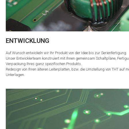
ENTWICKLUNG
Auf Wunsch entwickeln wir Ihr Produkt von der Idee bis zur Serienfertigung.
Unser Entwicklerteam konstruiert mit Ihnen gemeinsam Schaltpläne, Ferti
Verpackung Ihres ganz spezifischen Produkts.
Redesign von Ihren älteren Leiterplatten, bzw. die Umstellung von THT auf
Unterlagen.