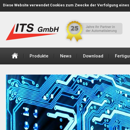
Diese Website verwendet Cookies zum Zwecke der Verfolgung eines 
+43 (1) 616 27 40-0
office@its-automation.at
Produkte
News
Download
Fertig